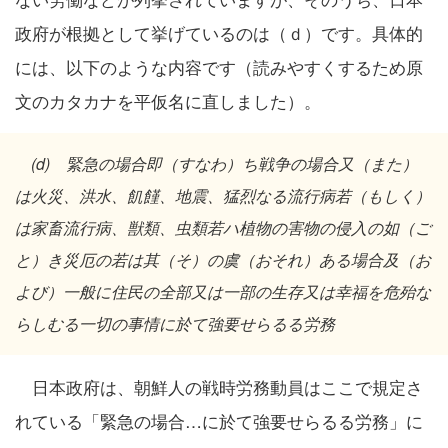
政府が根拠として挙げているのは（ｄ）です。具体的
には、以下のような内容です（読みやすくするため原
文のカタカナを平仮名に直しました）。
(d) 緊急の場合即（すなわ）ち戦争の場合又（また）
は火災、洪水、飢饉、地震、猛烈なる流行病若（もしく）
は家畜流行病、獣類、虫類若ハ植物の害物の侵入の如（ご
と）き災厄の若は其（そ）の虞（おそれ）ある場合及（お
よび）一般に住民の全部又は一部の生存又は幸福を危殆な
らしむる一切の事情に於て強要せらるる労務
日本政府は、朝鮮人の戦時労務動員はここで規定さ
れている「緊急の場合…に於て強要せらるる労務」に