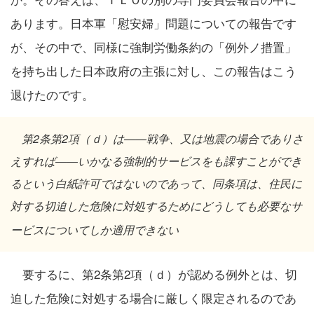
あります。日本軍「慰安婦」問題についての報告です
が、その中で、同様に強制労働条約の「例外ノ措置」
を持ち出した日本政府の主張に対し、この報告はこう
退けたのです。
第
2
条第
2
項（ｄ）は
――
戦争、又は地震の場合でありさ
えすれば
――
いかなる強制的サービスをも課すことができ
るという白紙許可ではないのであって、同条項は、住民に
対する切迫した危険に対処するためにどうしても必要なサ
ービスについてしか適用できない
要するに、第2条第2項（ｄ）が認める例外とは、切
迫した危険に対処する場合に厳しく限定されるのであ