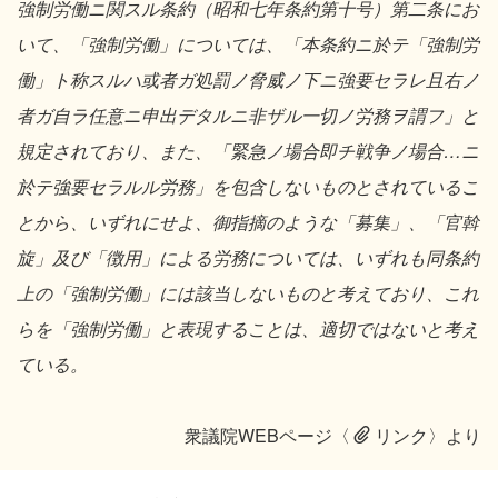
強制労働ニ関スル条約（昭和七年条約第十号）第二条にお
いて、「強制労働」については、「本条約ニ於テ「強制労
働」ト称スルハ或者ガ処罰ノ脅威ノ下ニ強要セラレ且右ノ
者ガ自ラ任意ニ申出デタルニ非ザル一切ノ労務ヲ謂フ」と
規定されており、また、「緊急ノ場合即チ戦争ノ場合…ニ
於テ強要セラルル労務」を包含しないものとされているこ
とから、いずれにせよ、御指摘のような「募集」、「官斡
旋」及び「徴用」による労務については、いずれも同条約
上の「強制労働」には該当しないものと考えており、これ
らを「強制労働」と表現することは、適切ではないと考え
ている。
衆議院WEBページ〈
リンク〉
より