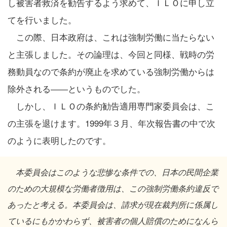
し被害者救済を勧告するよう求めて、ＩＬＯに申し立
てを行いました。
この際、日本政府は、これは強制労働に当たらない
と主張しました。その論理は、今回と同様、戦時の労
務動員なので条約が廃止を求めている強制労働からは
除外される――というものでした。
しかし、ＩＬＯの条約勧告適用専門家委員会は、こ
の主張を退けます。1999年３月、年次報告書の中で次
のように表明したのです。
本委員会はこのような悲惨な条件での、日本の民間企業
のための大規模な労働者徴用は、この強制労働条約違反で
あったと考える。本委員会は、請求が現在裁判所に係属し
ているにもかかわらず、被害者の個人賠償のためになんら