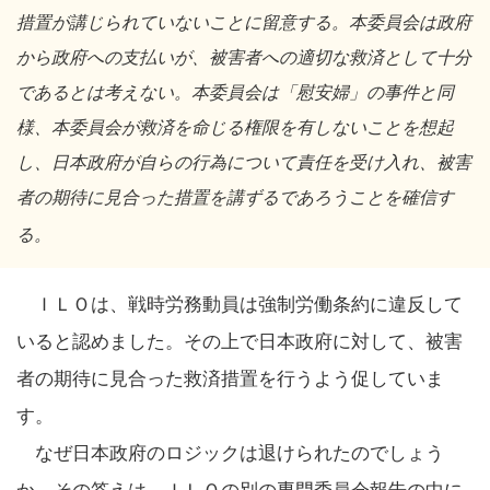
措置が講じられていないことに留意する。本委員会は政府
から政府への支払いが、被害者への適切な救済として十分
であるとは考えない。本委員会は「慰安婦」の事件と同
様、本委員会が救済を命じる権限を有しないことを想起
し、日本政府が自らの行為について責任を受け入れ、被害
者の期待に見合った措置を講ずるであろうことを確信す
る。
ＩＬＯは、戦時労務動員は強制労働条約に違反して
いると認めました。その上で日本政府に対して、被害
者の期待に見合った救済措置を行うよう促していま
す。
なぜ日本政府のロジックは退けられたのでしょう
か。その答えは、ＩＬＯの別の専門委員会報告の中に