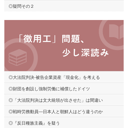
◎疑問その２
◎大法院判決-被告企業資産「現金化」を考える
◎財団を創設し強制労働に補償したドイツ
◎「大法院判決は文大統領が出させた」は間違い
◎戦時労務動員―日本人と朝鮮人はどう違うのか
◎『反日種族主義』を疑う